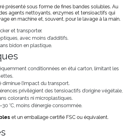
tré présenté sous forme de fines bandes solubles. Au
re des agents nettoyants, enzymes et tensioactifs qui
 lavage en machine et, souvent, pour le lavage à la main.
cker et transporter.
tiques, avec moins d’additifs.
ans bidon en plastique.
ques
fréquemment conditionnées en étui carton, limitant les
ettes.
é diminue l’impact du transport.
ences privilégient des tensioactifs d’origine végétale,
ns colorants ni microplastiques.
20–30 °C, moins d’énergie consommée.
bles
et un emballage certifié FSC ou équivalent.
es