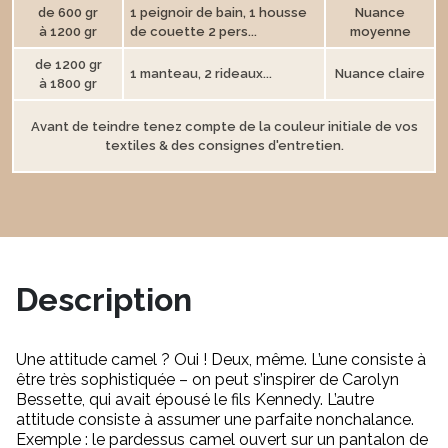
de 600 gr
1 peignoir de bain, 1 housse
Nuance
à 1200 gr
de couette 2 pers...
moyenne
de 1200 gr
1 manteau, 2 rideaux...
Nuance claire
à 1800 gr
Avant de teindre tenez compte de la couleur initiale de vos
textiles & des consignes d'entretien.
Description
Une attitude camel ? Oui ! Deux, même. L’une consiste à
être très sophistiquée – on peut s’inspirer de Carolyn
Bessette, qui avait épousé le fils Kennedy. L’autre
attitude consiste à assumer une parfaite nonchalance.
Exemple : le pardessus camel ouvert sur un pantalon de