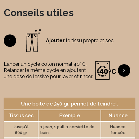
Conseils utiles
1
Ajouter
le tissu propre et sec
Lancer un cycle coton normal 40° C.
Relancer le même cycle en ajoutant
2
une dose de lessive pour laver et rincer.
Une boite de 350 gr. permet de teindre :
Tissus sec
Exemple
Nuance
Jusqu'à
1 jean, 1 pull, 1 serviette de
Nuance
600 gr
bain...
foncée