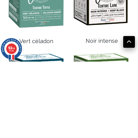
Noir intense
Vert céladon
9.5
/10
134 avis
Teinture laine Kaki
Teinture laine Bleu