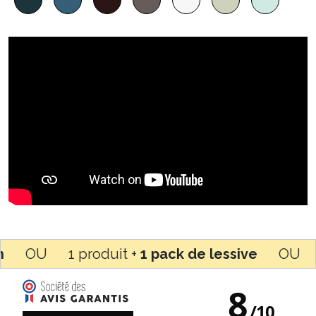
 1 produit +
1 pack de lessive
OU pour t
8
/
10