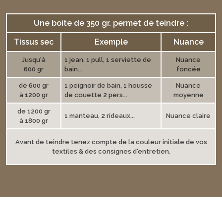
Une boite de 350 gr. permet de teindre :
Tissus sec
Exemple
Nuance
Jusqu'à
1 jean, 1 pull, 1 serviette de
Nuance
600 gr
bain...
foncée
de 600 gr
1 peignoir de bain, 1 housse
Nuance
à 1200 gr
de couette 2 pers...
moyenne
de 1200 gr
1 manteau, 2 rideaux...
Nuance claire
à 1800 gr
Avant de teindre tenez compte de la couleur initiale de vos
textiles & des consignes d'entretien.