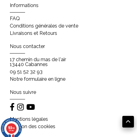
Informations
FAQ
Conditions générales de vente
Livraisons et Retours
Nous contacter
17 chemin du mas de l'air
13440 Cabannes
09 51 52 32 93
Notre formulaire en ligne
Nous suivre
Mentions légales
Gestion des cookies
9.5
/10
134 avis