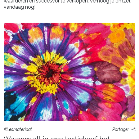
waarderen en succesvol te verkopen. Verhoog je omzet
vandaag nog!
#Lesmateriaal
Partager
Waarom all-in-one textielverf het