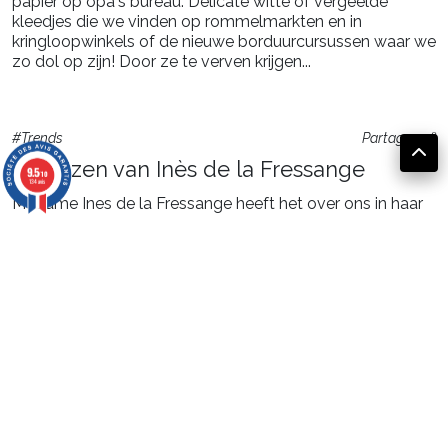
papier op opa's bureau. Delicate witte of vergeelde
kleedjes die we vinden op rommelmarkten en in
kringloopwinkels of de nieuwe borduurcursussen waar we
zo dol op zijn! Door ze te verven krijgen...
#Trends
Partager
Adviezen van Inès de la Fressange
9.5
/10
134 avis
Madame Ines de la Fressange heeft het over ons in haar
laatste nieuwsbrief en daar zijn we natuurlijk heel erg blij
mee! "Kleding verven, breien, op maat maken...