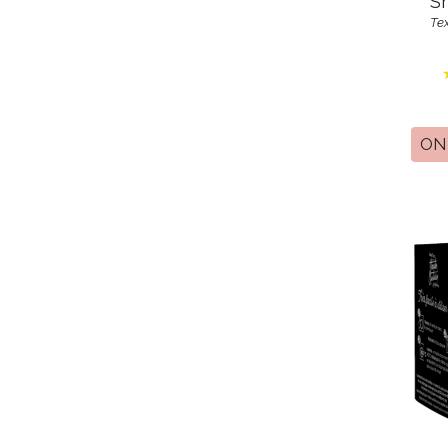
S
Tex
ON