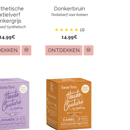
thetische
Donkerbruin
xtielverf
Textielverf voor katoen
nkergrijs
lverf Synthetisch
(2)
14,99€
14,99€
DEKKEN
ONTDEKKEN