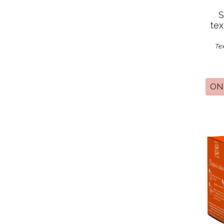
S
tex
Tex
ON