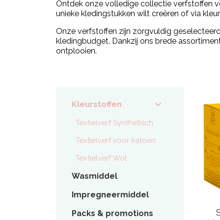
Ontdek onze volledige collectie verfstoffen voo
unieke kledingstukken wilt creëren of via kleure
Onze verfstoffen zijn zorgvuldig geselecteer
kledingbudget. Dankzij ons brede assortiment 
ontplooien.
Kleurstoffen
Textielverf Synthetisch
Textielverf voor katoen
Textielverf Wol
Wasmiddel
Impregneermiddel
Packs & promotions