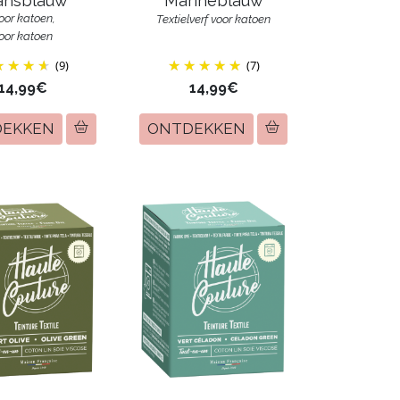
ansblauw
Marineblauw
voor katoen,
Textielverf voor katoen
voor katoen
(9)
(7)
14,99€
14,99€
DEKKEN
ONTDEKKEN