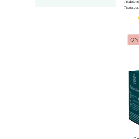
Textielv
Textielv
ON