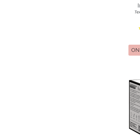
Tex
ON