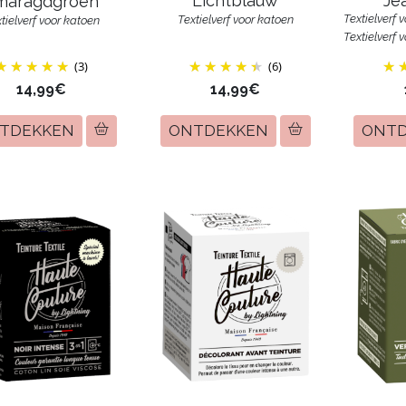
Lichtblauw
Je
maragdgroen
Textielverf 
Textielverf voor katoen
tielverf voor katoen
Textielverf 
(3)
(6)
14,99€
14,99€
TDEKKEN
ONTDEKKEN
ONT