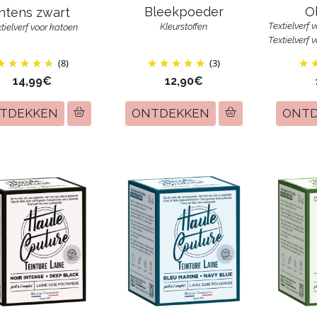
Bleekpoeder
Ol
Intens zwart
Textielverf 
Kleurstoffen
tielverf voor katoen
Textielverf 
(8)
(3)
14,99€
12,90€
TDEKKEN
ONTDEKKEN
ONT