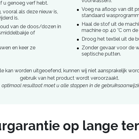
voorwassen).
f u genoeg verf hebt.
Voeg na afloop van dit 
 vooral als deze nieuw is,
standaard wasprogramma 
jderd is.
Haal de stof uit de mach
houd van de doos/dozen in
machine op 40 °C om de 
smiddelbakje of
Droog het textiel uit de 
uwen en keer ze
Zonder gevaar voor de 
septische putten.
le kan worden uitgeoefend, kunnen wij niet aansprakelijk wo
gebruik van het product wordt veroorzaakt.
n optimaal resultaat moet u alle stappen in de gebruiksaanwijzi
rgarantie op lange te