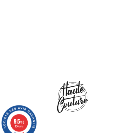
9.5
/10
134 avis