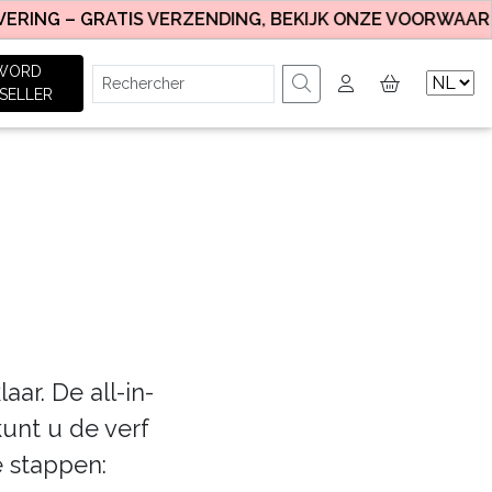
NG – GRATIS VERZENDING, BEKIJK ONZE VOORWAARDEN.
WORD
SELLER
ar. De all-in-
kunt u de verf
 stappen: