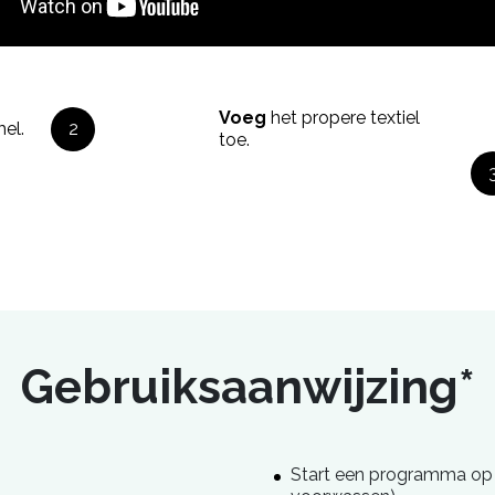
Voeg
het propere textiel
el.
2
toe.
Gebruiksaanwijzing*
Start een programma op 