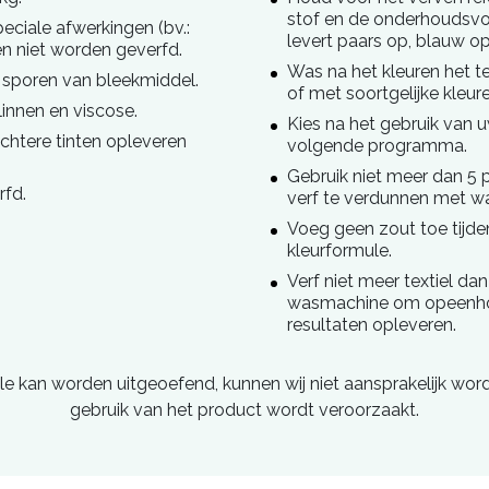
stof en de onderhoudsvoo
peciale afwerkingen (bv.:
levert paars op, blauw op
en niet worden geverfd.
Was na het kleuren het te
f sporen van bleekmiddel.
of met soortgelijke kleur
linnen en viscose.
Kies na het gebruik van 
chtere tinten opleveren
volgende programma.
Gebruik niet meer dan 5 
rfd.
verf te verdunnen met w
Voeg geen zout toe tijden
kleurformule.
Verf niet meer textiel da
wasmachine om opeenho
resultaten opleveren.
le kan worden uitgeoefend, kunnen wij niet aansprakelijk wo
gebruik van het product wordt veroorzaakt.