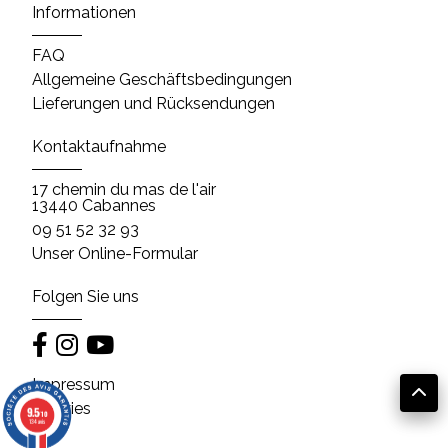
Informationen
FAQ
Allgemeine Geschäftsbedingungen
Lieferungen und Rücksendungen
Kontaktaufnahme
17 chemin du mas de l'air
13440 Cabannes
09 51 52 32 93
Unser Online-Formular
Folgen Sie uns
Impressum
Cookies
9.5
/10
134 avis