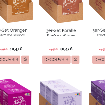
r-Set Orangen
3er-Se
3er-Set Koralle
kete und Aktionen
Paket
Pakete und Aktionen
40,47€
40,47€
44,97€
44,97€
44,9
COUVRIR
DÉCOUVRIR
DÉC