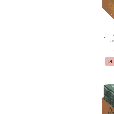
3er-
Pa
DÉ