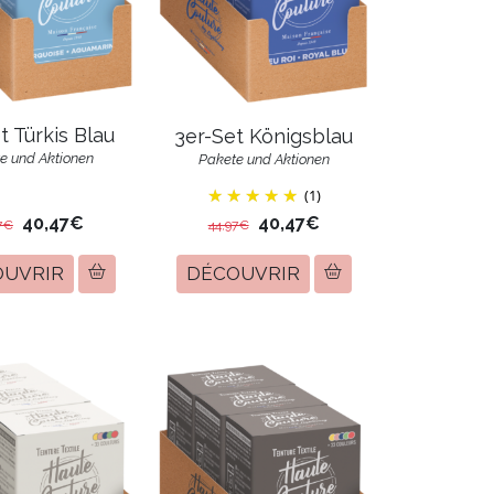
t Türkis Blau
3er-Set Königsblau
e und Aktionen
Pakete und Aktionen
(1)
40,47€
40,47€
7€
44,97€
OUVRIR
DÉCOUVRIR