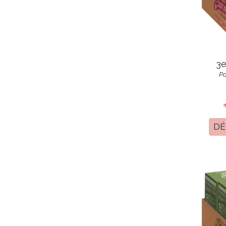
3e
Pa
DÉ