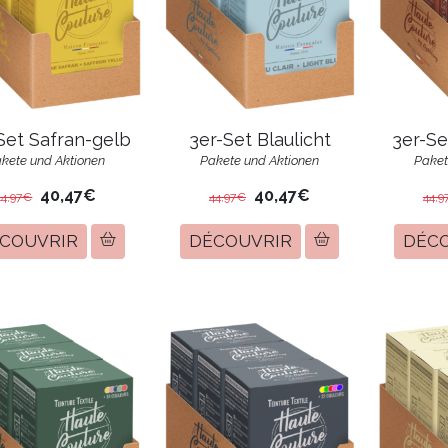
Set Safran-gelb
3er-Set Blaulicht
3er-Se
kete und Aktionen
Pakete und Aktionen
Paket
40,47€
40,47€
44,97€
44,97€
44,9
COUVRIR
DÉCOUVRIR
DÉC