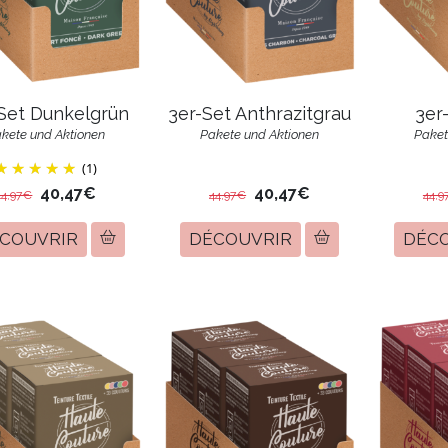
Set Dunkelgrün
3er-Set Anthrazitgrau
3er
kete und Aktionen
Pakete und Aktionen
Paket
(1)
40,47€
40,47€
44,97€
44,97€
44,9
COUVRIR
DÉCOUVRIR
DÉC