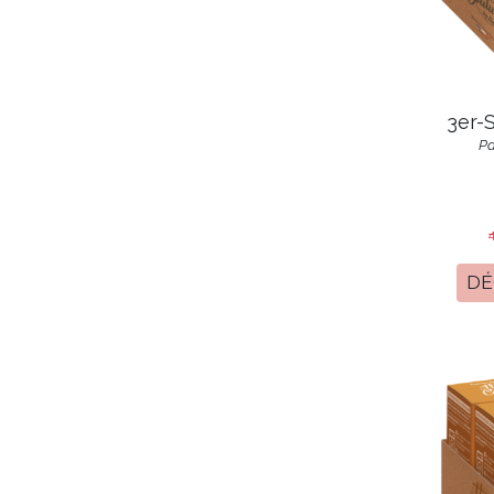
3er-
Pa
DÉ