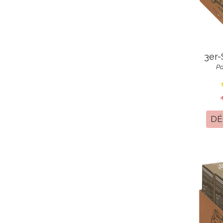
3er-
Pa
DÉ