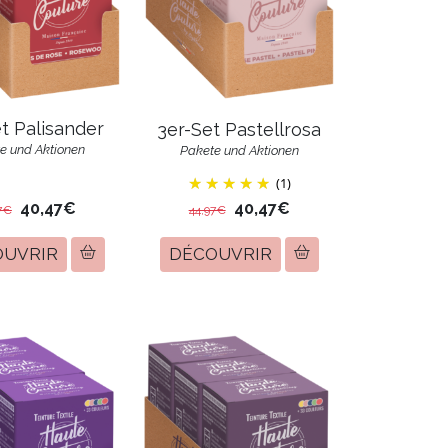
t Palisander
3er-Set Pastellrosa
e und Aktionen
Pakete und Aktionen
(1)
40,47€
40,47€
7€
44,97€
OUVRIR
DÉCOUVRIR