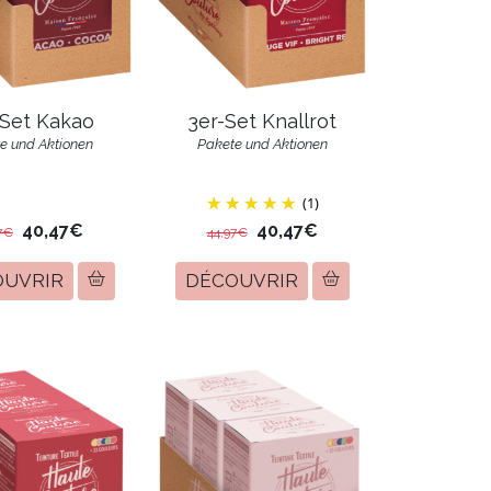
-Set Kakao
3er-Set Knallrot
e und Aktionen
Pakete und Aktionen
(1)
40,47€
40,47€
7€
44,97€
OUVRIR
DÉCOUVRIR