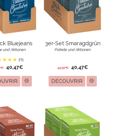
3er-Set Smaragdgrün
ck Bluejeans
Pakete und Aktionen
e und Aktionen
(1)
40,47€
40,47€
7€
44,97€
OUVRIR
DÉCOUVRIR