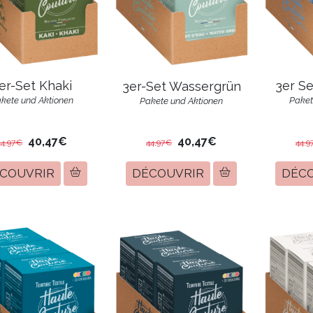
er-Set Khaki
3er Se
3er-Set Wassergrün
kete und Aktionen
Paket
Pakete und Aktionen
40,47€
40,47€
44,97€
44,97€
44,9
COUVRIR
DÉCOUVRIR
DÉC