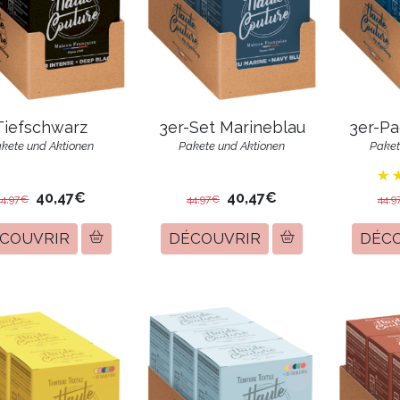
3er-Set Marineblau
Tiefschwarz
3er-Pa
Pakete und Aktionen
kete und Aktionen
Paket
40,47€
40,47€
44,97€
44,97€
44,9
COUVRIR
DÉCOUVRIR
DÉC