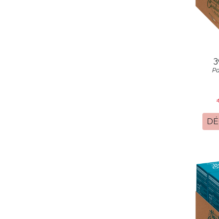
3
Pa
DÉ