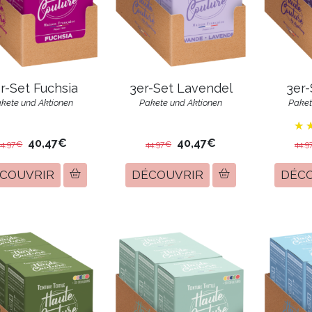
3er-Set Lavendel
3er-
r-Set Fuchsia
Pakete und Aktionen
Paket
kete und Aktionen
40,47€
40,47€
44,97€
44,97€
44,9
COUVRIR
DÉCOUVRIR
DÉC