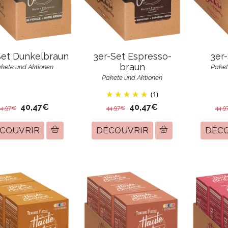
Set Dunkelbraun
3er-Set Espresso-
3er
braun
kete und Aktionen
Paket
Pakete und Aktionen
(1)
40,47€
40,47€
44,97€
44,97€
44,9
COUVRIR
DÉCOUVRIR
DÉC