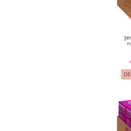
3e
Pa
DÉ