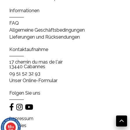
Informationen
FAQ
Allgemeine Geschäftsbedingungen
Lieferungen und Rücksendungen
Kontaktaufnahme
17 chemin du mas de l'air
13440 Cabannes
09 51 52 32 93
Unser Online-Formular
Folgen Sie uns
Impressum
Cookies
9.5
/10
134 avis