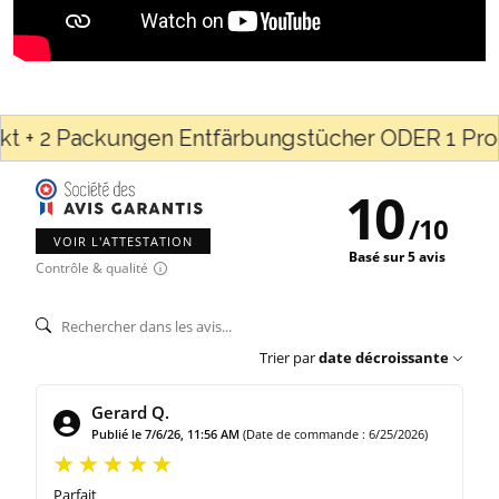
 + 2 Packungen Entfärbungstücher ODER 1 Produk
10
/
10
VOIR L'ATTESTATION
Basé sur 5 avis
Contrôle & qualité
Trier par
date décroissante
Gerard Q.
Publié le 7/6/26, 11:56 AM
(Date de commande : 6/25/2026)
Parfait